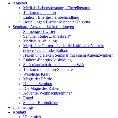
Angebot
Mediale Lebensberatung / Einzelberatung
Tierkommunikation
Einhorn-Energie-Fernbehandlung
Bestellungen Bücher Michaela Ghisletta
Seminare, Aus- und Weiterbildungen
Sternengeschwister
Seminar-Reihe „Jahreskreis“
Mediale Ausbildung 1
Magischer Garten – Lade die Kräfte der Natur in
deinen Garten oder Balkon
Hexen und Hexen Seminar mit einem Augenzwinkern
Einhorn-Energie-Ausbildung
Seelenlandschaft – deine innere Welt
Tierkommunikation-Seminare
Weibliche Kraft
Magie der Pferde
Drachen Seminar
Die Magie des Raben
Advents-/Weihnachtsseminar
Engel
Seminar Rauhnächte
Channelings
Kontakt
Über mich