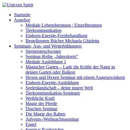
Startseite
Angebot
Mediale Lebensberatung / Einzelberatung
Tierkommunikation
Einhorn-Energie-Fernbehandlung
Bestellungen Bücher Michaela Ghisletta
Seminare, Aus- und Weiterbildungen
Sternengeschwister
Seminar-Reihe „Jahreskreis“
Mediale Ausbildung 1
Magischer Garten – Lade die Kräfte der Natur in
deinen Garten oder Balkon
Hexen und Hexen Seminar mit einem Augenzwinkern
Einhorn-Energie-Ausbildung
Seelenlandschaft – deine innere Welt
Tierkommunikation-Seminare
Weibliche Kraft
Magie der Pferde
Drachen Seminar
Die Magie des Raben
Advents-/Weihnachtsseminar
Engel
Seminar Rauhnächte