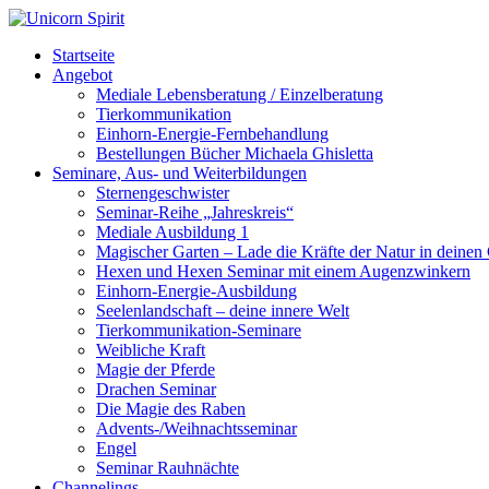
Startseite
Angebot
Mediale Lebensberatung / Einzelberatung
Tierkommunikation
Einhorn-Energie-Fernbehandlung
Bestellungen Bücher Michaela Ghisletta
Seminare, Aus- und Weiterbildungen
Sternengeschwister
Seminar-Reihe „Jahreskreis“
Mediale Ausbildung 1
Magischer Garten – Lade die Kräfte der Natur in deinen
Hexen und Hexen Seminar mit einem Augenzwinkern
Einhorn-Energie-Ausbildung
Seelenlandschaft – deine innere Welt
Tierkommunikation-Seminare
Weibliche Kraft
Magie der Pferde
Drachen Seminar
Die Magie des Raben
Advents-/Weihnachtsseminar
Engel
Seminar Rauhnächte
Channelings