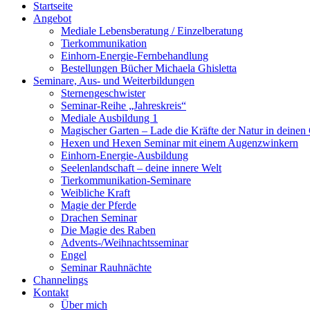
Startseite
Angebot
Mediale Lebensberatung / Einzelberatung
Tierkommunikation
Einhorn-Energie-Fernbehandlung
Bestellungen Bücher Michaela Ghisletta
Seminare, Aus- und Weiterbildungen
Sternengeschwister
Seminar-Reihe „Jahreskreis“
Mediale Ausbildung 1
Magischer Garten – Lade die Kräfte der Natur in deinen
Hexen und Hexen Seminar mit einem Augenzwinkern
Einhorn-Energie-Ausbildung
Seelenlandschaft – deine innere Welt
Tierkommunikation-Seminare
Weibliche Kraft
Magie der Pferde
Drachen Seminar
Die Magie des Raben
Advents-/Weihnachtsseminar
Engel
Seminar Rauhnächte
Channelings
Kontakt
Über mich