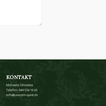
KONTAKT
Michaela Ghisletta
Telefon: 044 534 16 63
info@unicorn-spirit.ch