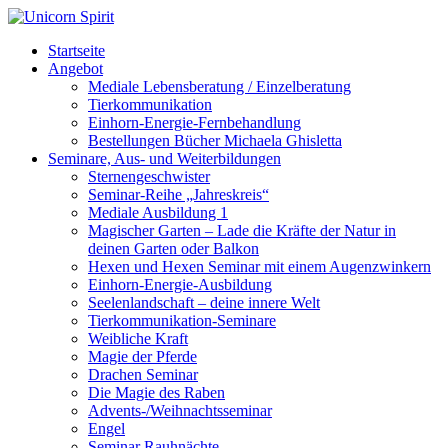
Startseite
Angebot
Mediale Lebensberatung / Einzelberatung
Tierkommunikation
Einhorn-Energie-Fernbehandlung
Bestellungen Bücher Michaela Ghisletta
Seminare, Aus- und Weiterbildungen
Sternengeschwister
Seminar-Reihe „Jahreskreis“
Mediale Ausbildung 1
Magischer Garten – Lade die Kräfte der Natur in
deinen Garten oder Balkon
Hexen und Hexen Seminar mit einem Augenzwinkern
Einhorn-Energie-Ausbildung
Seelenlandschaft – deine innere Welt
Tierkommunikation-Seminare
Weibliche Kraft
Magie der Pferde
Drachen Seminar
Die Magie des Raben
Advents-/Weihnachtsseminar
Engel
Seminar Rauhnächte