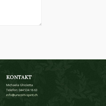
KONTAKT
Michaela Ghisletta
Telefon: 044 534 16 63
info@unicorn-spirit.ch