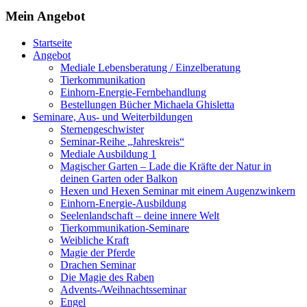
Mein Angebot
Startseite
Angebot
Mediale Lebensberatung / Einzelberatung
Tierkommunikation
Einhorn-Energie-Fernbehandlung
Bestellungen Bücher Michaela Ghisletta
Seminare, Aus- und Weiterbildungen
Sternengeschwister
Seminar-Reihe „Jahreskreis“
Mediale Ausbildung 1
Magischer Garten – Lade die Kräfte der Natur in
deinen Garten oder Balkon
Hexen und Hexen Seminar mit einem Augenzwinkern
Einhorn-Energie-Ausbildung
Seelenlandschaft – deine innere Welt
Tierkommunikation-Seminare
Weibliche Kraft
Magie der Pferde
Drachen Seminar
Die Magie des Raben
Advents-/Weihnachtsseminar
Engel