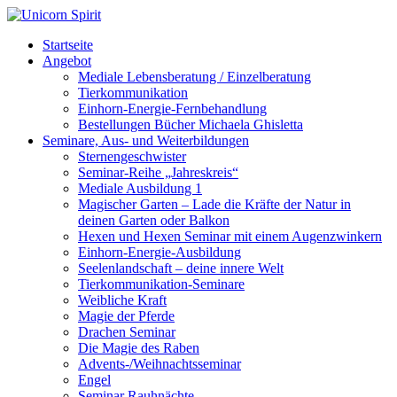
Startseite
Angebot
Mediale Lebensberatung / Einzelberatung
Tierkommunikation
Einhorn-Energie-Fernbehandlung
Bestellungen Bücher Michaela Ghisletta
Seminare, Aus- und Weiterbildungen
Sternengeschwister
Seminar-Reihe „Jahreskreis“
Mediale Ausbildung 1
Magischer Garten – Lade die Kräfte der Natur in
deinen Garten oder Balkon
Hexen und Hexen Seminar mit einem Augenzwinkern
Einhorn-Energie-Ausbildung
Seelenlandschaft – deine innere Welt
Tierkommunikation-Seminare
Weibliche Kraft
Magie der Pferde
Drachen Seminar
Die Magie des Raben
Advents-/Weihnachtsseminar
Engel
Seminar Rauhnächte