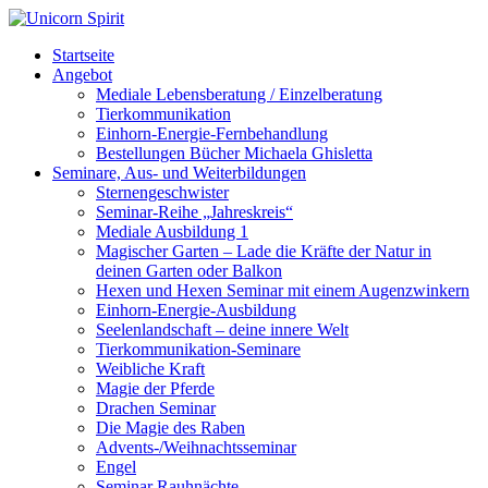
Startseite
Angebot
Mediale Lebensberatung / Einzelberatung
Tierkommunikation
Einhorn-Energie-Fernbehandlung
Bestellungen Bücher Michaela Ghisletta
Seminare, Aus- und Weiterbildungen
Sternengeschwister
Seminar-Reihe „Jahreskreis“
Mediale Ausbildung 1
Magischer Garten – Lade die Kräfte der Natur in
deinen Garten oder Balkon
Hexen und Hexen Seminar mit einem Augenzwinkern
Einhorn-Energie-Ausbildung
Seelenlandschaft – deine innere Welt
Tierkommunikation-Seminare
Weibliche Kraft
Magie der Pferde
Drachen Seminar
Die Magie des Raben
Advents-/Weihnachtsseminar
Engel
Seminar Rauhnächte