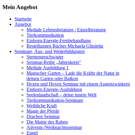
Mein Angebot
Startseite
Angebot
Mediale Lebensberatung / Einzelberatung
Tierkommunikation
Einhorn-Energie-Fernbehandlung
Bestellungen Bücher Michaela Ghisletta
Seminare, Aus- und Weiterbildungen
Sternengeschwister
Seminar-Reihe „Jahreskreis“
Mediale Ausbildung 1
Magischer Garten – Lade die Kräfte der Natur in
deinen Garten oder Balkon
Hexen und Hexen Seminar mit einem Augenzwinkern
Einhorn-Energie-Ausbildung
Seelenlandschaft – deine innere Welt
Tierkommunikation-Seminare
Weibliche Kraft
Magie der Pferde
Drachen Seminar
Die Magie des Raben
Advents-/Weihnachtsseminar
Engel