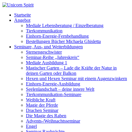
Startseite
Angebot
Mediale Lebensberatung / Einzelberatung
Tierkommunikation
Einhorn-Energie-Fernbehandlung
Bestellungen Bücher Michaela Ghisletta
Seminare, Aus- und Weiterbildungen
Sternengeschwister
Seminar-Reihe „Jahreskreis“
Mediale Ausbildung 1
Magischer Garten – Lade die Kräfte der Natur in
deinen Garten oder Balkon
Hexen und Hexen Seminar mit einem Augenzwinkern
Einhorn-Energie-Ausbildung
Seelenlandschaft – deine innere Welt
Tierkommunikation-Seminare
Weibliche Kraft
Magie der Pferde
Drachen Seminar
Die Magie des Raben
Advents-/Weihnachtsseminar
Engel
Seminar Rauhnächte