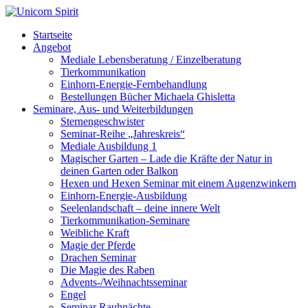
Startseite
Angebot
Mediale Lebensberatung / Einzelberatung
Tierkommunikation
Einhorn-Energie-Fernbehandlung
Bestellungen Bücher Michaela Ghisletta
Seminare, Aus- und Weiterbildungen
Sternengeschwister
Seminar-Reihe „Jahreskreis“
Mediale Ausbildung 1
Magischer Garten – Lade die Kräfte der Natur in
deinen Garten oder Balkon
Hexen und Hexen Seminar mit einem Augenzwinkern
Einhorn-Energie-Ausbildung
Seelenlandschaft – deine innere Welt
Tierkommunikation-Seminare
Weibliche Kraft
Magie der Pferde
Drachen Seminar
Die Magie des Raben
Advents-/Weihnachtsseminar
Engel
Seminar Rauhnächte