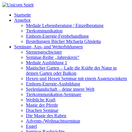
Startseite
Angebot
Mediale Lebensberatung / Einzelberatung
Tierkommunikation
Einhorn-Energie-Fernbehandlung
Bestellungen Bücher Michaela Ghisletta
Seminare, Aus- und Weiterbildungen
Sternengeschwister
Seminar-Reihe „Jahreskreis“
Mediale Ausbildung 1
Magischer Garten – Lade die Kräfte der Natur in
deinen Garten oder Balkon
Hexen und Hexen Seminar mit einem Augenzwinkern
Einhorn-Energie-Ausbildung
Seelenlandschaft – deine innere Welt
Tierkommunikation-Seminare
Weibliche Kraft
Magie der Pferde
Drachen Seminar
Die Magie des Raben
Advents-/Weihnachtsseminar
Engel
Seminar Rauhnächte