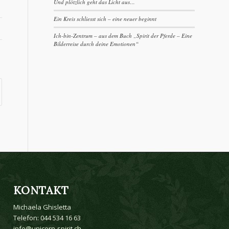
Und plötzlich geht das Licht aus…
Ein Kreis schliesst sich – eine neuer beginnt
Ich-bin-Zentrum – aus dem Buch „Spirit der Pferde – Eine
Bilderreise durch deine Emotionen“
KONTAKT
Michaela Ghisletta
Telefon: 044 534 16 63
info@unicorn-spirit.ch