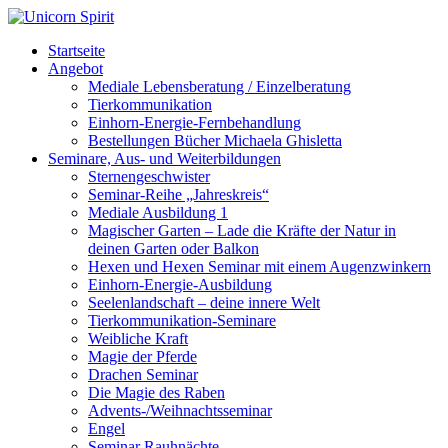
Startseite
Angebot
Mediale Lebensberatung / Einzelberatung
Tierkommunikation
Einhorn-Energie-Fernbehandlung
Bestellungen Bücher Michaela Ghisletta
Seminare, Aus- und Weiterbildungen
Sternengeschwister
Seminar-Reihe „Jahreskreis“
Mediale Ausbildung 1
Magischer Garten – Lade die Kräfte der Natur in
deinen Garten oder Balkon
Hexen und Hexen Seminar mit einem Augenzwinkern
Einhorn-Energie-Ausbildung
Seelenlandschaft – deine innere Welt
Tierkommunikation-Seminare
Weibliche Kraft
Magie der Pferde
Drachen Seminar
Die Magie des Raben
Advents-/Weihnachtsseminar
Engel
Seminar Rauhnächte