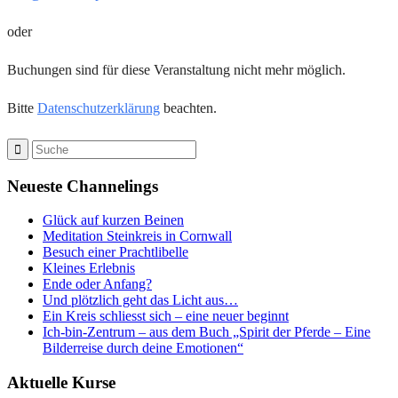
oder
Buchungen sind für diese Veranstaltung nicht mehr möglich.
Bitte
Datenschutzerklärung
beachten.
Neueste Channelings
Glück auf kurzen Beinen
Meditation Steinkreis in Cornwall
Besuch einer Prachtlibelle
Kleines Erlebnis
Ende oder Anfang?
Und plötzlich geht das Licht aus…
Ein Kreis schliesst sich – eine neuer beginnt
Ich-bin-Zentrum – aus dem Buch „Spirit der Pferde – Eine
Bilderreise durch deine Emotionen“
Aktuelle Kurse