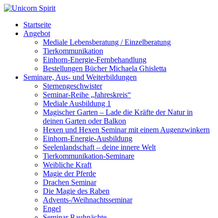
Startseite
Angebot
Mediale Lebensberatung / Einzelberatung
Tierkommunikation
Einhorn-Energie-Fernbehandlung
Bestellungen Bücher Michaela Ghisletta
Seminare, Aus- und Weiterbildungen
Sternengeschwister
Seminar-Reihe „Jahreskreis“
Mediale Ausbildung 1
Magischer Garten – Lade die Kräfte der Natur in
deinen Garten oder Balkon
Hexen und Hexen Seminar mit einem Augenzwinkern
Einhorn-Energie-Ausbildung
Seelenlandschaft – deine innere Welt
Tierkommunikation-Seminare
Weibliche Kraft
Magie der Pferde
Drachen Seminar
Die Magie des Raben
Advents-/Weihnachtsseminar
Engel
Seminar Rauhnächte