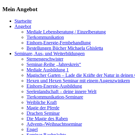
Mein Angebot
Startseite
Angebot
Mediale Lebensberatung / Einzelberatung
Tierkommunikation
Einhorn-Energie-Fernbehandlung
Bestellungen Bücher Michaela Ghisletta
Seminare, Aus- und Weiterbildungen
Sternengeschwister
Seminar-Reihe „Jahreskreis“
Mediale Ausbildung 1
Magischer Garten – Lade die Kräfte der Natur in deinen
Hexen und Hexen Seminar mit einem Augenzwinkern
Einhorn-Energie-Ausbildung
Seelenlandschaft – deine innere Welt
Tierkommunikation-Seminare
Weibliche Kraft
Magie der Pferde
Drachen Seminar
Die Magie des Raben
Advents-/Weihnachtsseminar
Engel
Seminar Rauhnächte