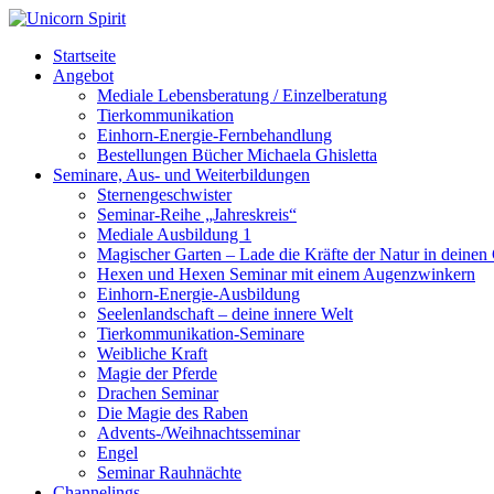
Startseite
Angebot
Mediale Lebensberatung / Einzelberatung
Tierkommunikation
Einhorn-Energie-Fernbehandlung
Bestellungen Bücher Michaela Ghisletta
Seminare, Aus- und Weiterbildungen
Sternengeschwister
Seminar-Reihe „Jahreskreis“
Mediale Ausbildung 1
Magischer Garten – Lade die Kräfte der Natur in deinen
Hexen und Hexen Seminar mit einem Augenzwinkern
Einhorn-Energie-Ausbildung
Seelenlandschaft – deine innere Welt
Tierkommunikation-Seminare
Weibliche Kraft
Magie der Pferde
Drachen Seminar
Die Magie des Raben
Advents-/Weihnachtsseminar
Engel
Seminar Rauhnächte
Channelings