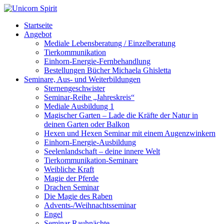
Startseite
Angebot
Mediale Lebensberatung / Einzelberatung
Tierkommunikation
Einhorn-Energie-Fernbehandlung
Bestellungen Bücher Michaela Ghisletta
Seminare, Aus- und Weiterbildungen
Sternengeschwister
Seminar-Reihe „Jahreskreis“
Mediale Ausbildung 1
Magischer Garten – Lade die Kräfte der Natur in
deinen Garten oder Balkon
Hexen und Hexen Seminar mit einem Augenzwinkern
Einhorn-Energie-Ausbildung
Seelenlandschaft – deine innere Welt
Tierkommunikation-Seminare
Weibliche Kraft
Magie der Pferde
Drachen Seminar
Die Magie des Raben
Advents-/Weihnachtsseminar
Engel
Seminar Rauhnächte